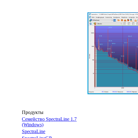
Продукты
Семейство SpectraLine 1.7
(Windows)
SpectraLine