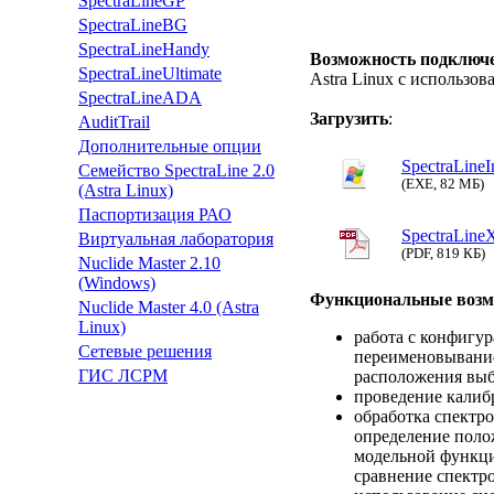
SpectraLineGP
SpectraLineBG
SpectraLineHandy
Возможность подключ
SpectraLineUltimate
Astra Linux с использо
SpectraLineADA
Загрузить
:
AuditTrail
Дополнительные опции
SpectraLineIn
Семейство SpectraLine 2.0
(EXE, 82 МБ)
(Astra Linux)
Паспортизация РАО
SpectraLine
Виртуальная лаборатория
(PDF, 819 КБ)
Nuclide Master 2.10
(Windows)
Функциональные возм
Nuclide Master 4.0 (Astra
Linux)
работа с конфигу
Сетевые решения
переименовывание
ГИС ЛСРМ
расположения выбр
проведение калиб
обработка спектро
определение поло
модельной функци
сравнение спектр