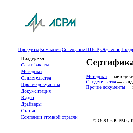
Продукты
Компания
Совещание ППСР
Обучение
Подд
Поддержка
Сертифик
Сертификаты
Методики
Методики
— методики 
Свидетельства
Свидетельства
— свиде
Прочие документы
Прочие документы
— п
Документация
Видео
Драйверы
Статьи
Компании атомной отрасли
© ООО «ЛСРМ», 1