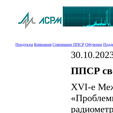
Продукты
Компания
Совещание ППСР
Обучение
Подд
30.10.202
ППСР св
XVI-е Ме
«Проблем
радиометр