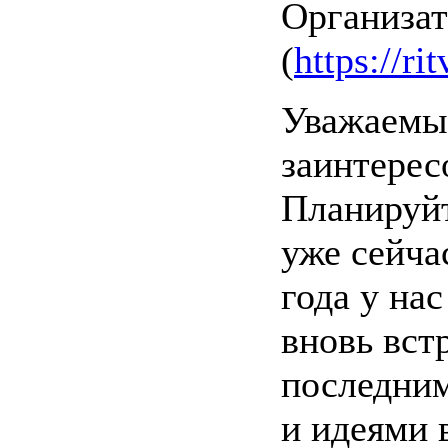
Организа
(
https://ri
Уважаемые
заинтерес
Планируйт
уже сейча
года у на
вновь вст
последним
и идеями 