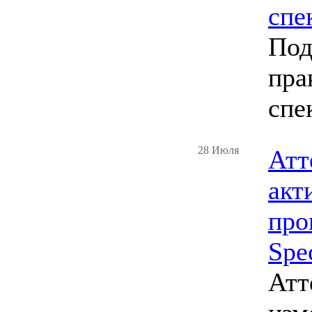
спе
Под
пра
спе
28 Июля
Атт
акт
про
Spe
Атт