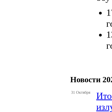
1
г
1
г
Новости 20
31 Октября
Ито
изл