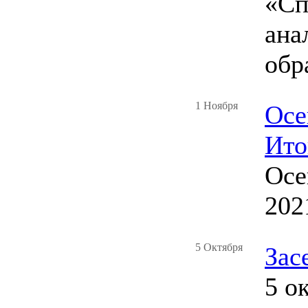
«Сп
ана
обр
1 Ноября
Осе
Ито
Осе
202
5 Октября
Зас
5 о