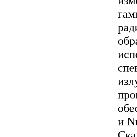
изм
гам
рад
обр
исп
спе
изл
про
обе
и N
Ска