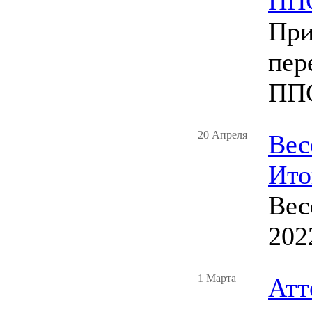
ППС
При
пер
ППС
20 Апреля
Вес
Ито
Вес
202
1 Марта
Атт