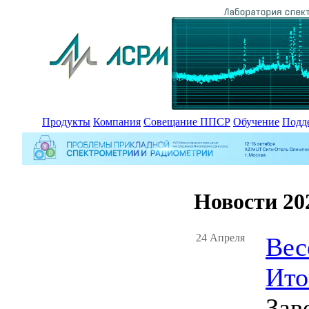
Продукты
Компания
Совещание ППСР
Обучение
Подд
Новости 20
24 Апреля
Вес
Ито
Зав