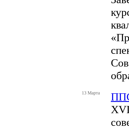
кур
ква
«Пр
спе
Сов
обр
13 Марта
ППС
XVI
сов