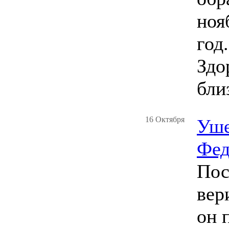
ноя
год.
Здо
бли
16 Октября
Уше
Фед
Пос
вер
он 