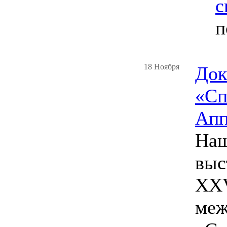
с
п
18 Ноября
Док
«Сп
Апп
Наш
выс
XXV
меж