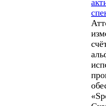
акт
спе
Атт
изм
счё
аль
исп
про
обе
«Sp