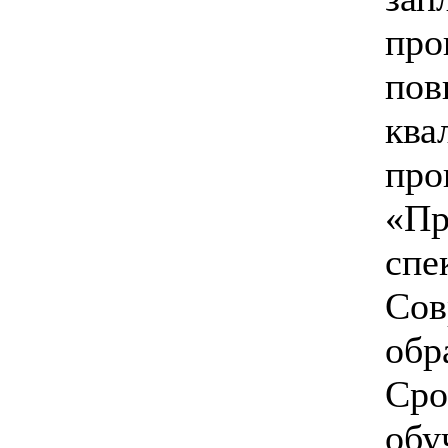
про
пов
ква
про
«Пр
спе
Сов
обр
Сро
обу