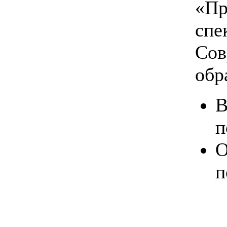
«Пр
спе
Сов
обр
В
п
О
п