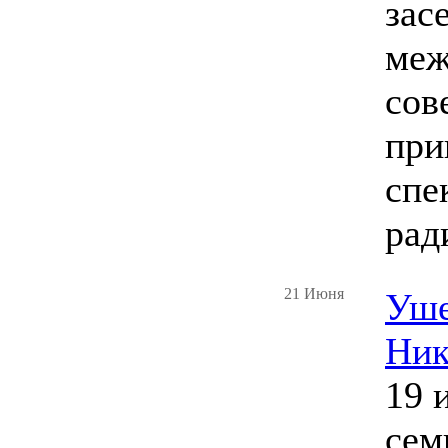
зас
меж
сов
при
спе
рад
21 Июня
Уше
Ник
19 
сем