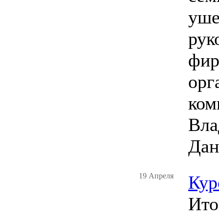
уше
рук
фир
орг
ком
Вла
Дан
19 Апреля
Кур
Ито