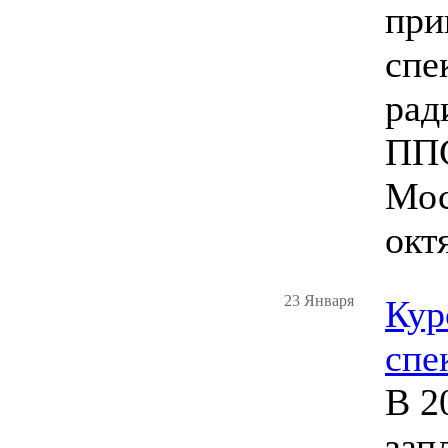
при
спе
рад
ППС
Мос
окт
23 Января
Кур
спе
В 2
зап