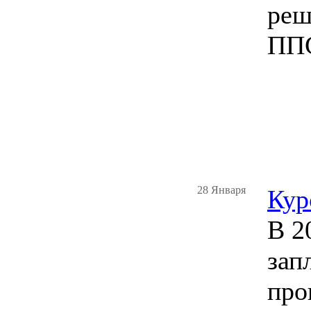
реш
ППС
28 Января
Кур
В 2
зап
про