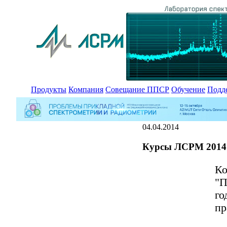
Продукты
Компания
Совещание ППСР
Обучение
Подд
04.04.2014
Курсы ЛСРМ 2014
Ко
"П
го
пр