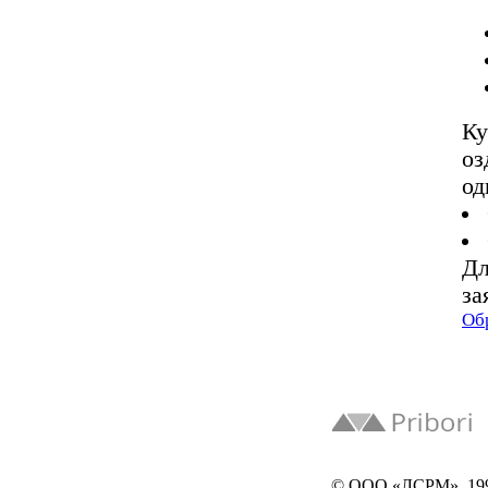
Ку
оз
од
Дл
за
Об
© ООО «ЛСРМ», 19