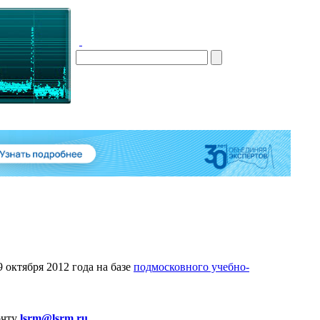
 октября 2012 года на базе
подмосковного учебно-
очту
lsrm@lsrm.ru
.